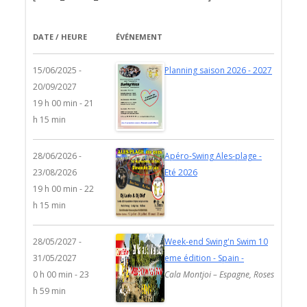
DATE / HEURE
ÉVÉNEMENT
15/06/2025 -
Planning saison 2026 - 2027
20/09/2027
19 h 00 min - 21
h 15 min
28/06/2026 -
Apéro-Swing Ales-plage -
23/08/2026
Eté 2026
19 h 00 min - 22
h 15 min
28/05/2027 -
Week-end Swing'n Swim 10
31/05/2027
eme édition - Spain -
0 h 00 min - 23
Cala Montjoi – Espagne, Roses
h 59 min