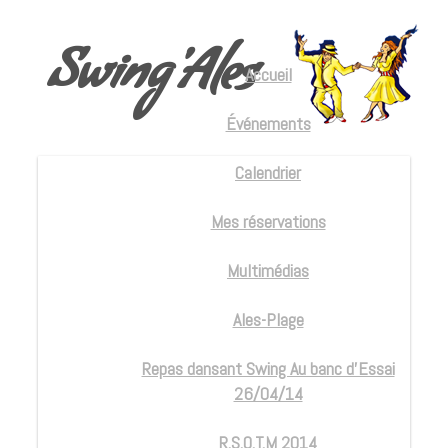
Swing'Ales
Accueil
Événements
Calendrier
Mes réservations
Multimédias
Ales-Plage
Repas dansant Swing Au banc d’Essai
26/04/14
R.S.O.T.M 2014