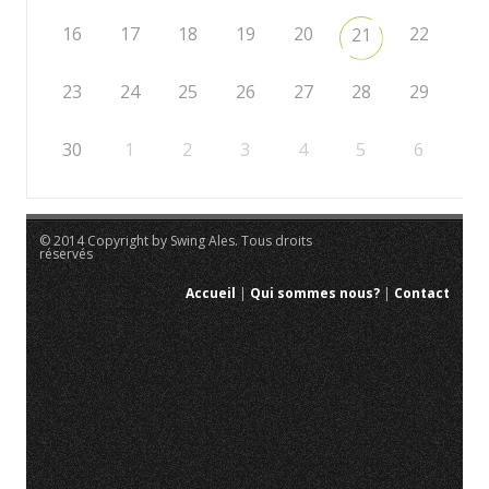
16
17
18
19
20
22
21
23
24
25
26
27
28
29
30
1
2
3
4
5
6
© 2014 Copyright by Swing Ales. Tous droits
réservés
Accueil
|
Qui sommes nous?
|
Contact