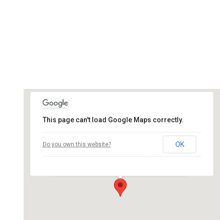
This page can't load Google Maps correctly.
Salle des Ateliers Swing Ales
OK
Do you own this website?
rue du professeur Constantin Vago - St
Christol les Ales
Événements