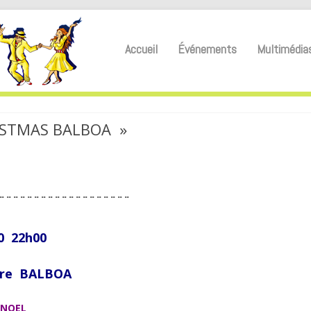
Accueil
Événements
Multimédia
RISTMAS BALBOA »
¨¨¨¨¨¨¨¨¨¨¨¨¨¨¨¨¨¨¨
0 22h00
stre BALBOA
 NOEL