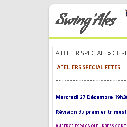
Swing'Ales
ATELIER SPECIAL » CH
ATELIERS SPECIAL FETES
¨¨¨¨¨¨¨¨¨¨¨¨¨¨¨¨¨¨¨¨¨¨¨¨¨
Mercredi 27 Décembre 19h3
Révision du premier trime
AUBERGE ESPAGNOLE
DRESS CODE