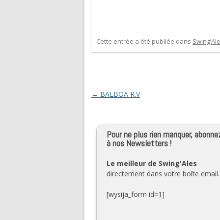
Cette entrée a été publiée dans
Swing’Al
Navigation des articles
←
BALBOA R.V
Pour ne plus rien manquer, abonne
à nos Newsletters !
Le meilleur de Swing'Ales
directement dans votre boîte email..
[wysija_form id=1]