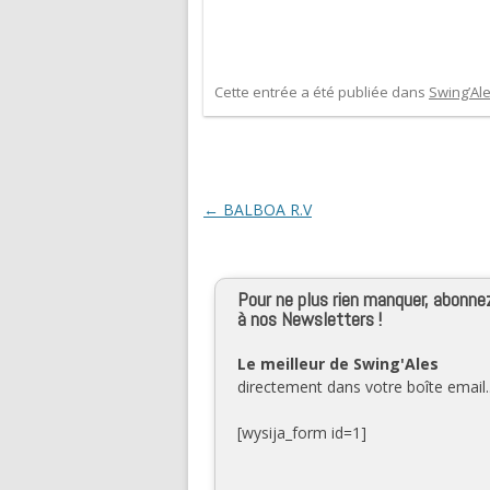
Cette entrée a été publiée dans
Swing’Al
Navigation des articles
←
BALBOA R.V
Pour ne plus rien manquer, abonne
à nos Newsletters !
Le meilleur de Swing'Ales
directement dans votre boîte email..
[wysija_form id=1]