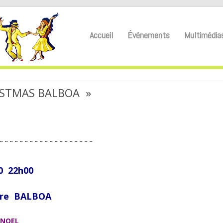
Accueil
Événements
Multimédia
RISTMAS BALBOA »
¨¨¨¨¨¨¨¨¨¨¨¨¨¨¨¨¨¨¨
0 22h00
stre BALBOA
 NOEL