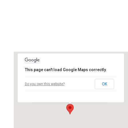
This page can't load Google Maps correctly.
Salle des Ateliers Swing Ales
OK
Do you own this website?
rue du professeur Constantin Vago - St
Christol les Ales
Événements