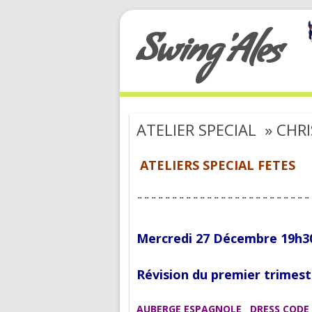
Swing'Ales
ATELIER SPECIAL » CH
ATELIERS SPECIAL FETES
¨¨¨¨¨¨¨¨¨¨¨¨¨¨¨¨¨¨¨¨¨¨¨¨¨
Mercredi 27 Décembre 19h3
Révision du premier trime
AUBERGE ESPAGNOLE
DRESS CODE