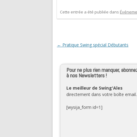
Cette entrée a été publiée dans
Événeme
Navigation des articles
←
Pratique Swing spécial Débutants
Pour ne plus rien manquer, abonne
à nos Newsletters !
Le meilleur de Swing'Ales
directement dans votre boîte email..
[wysija_form id=1]