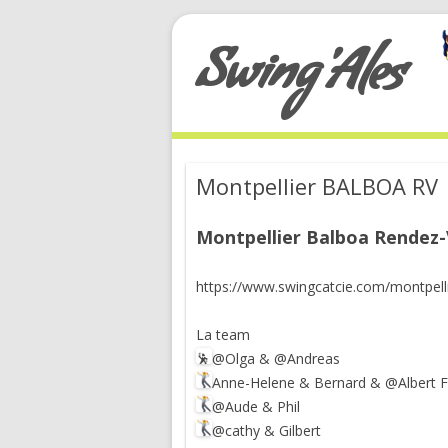
Swing'Ales
Montpellier BALBOA RV
Montpellier Balboa Rendez-V
https://www.swingcatcie.com/montpell
La team
@Olga & @Andreas
Anne-Helene & Bernard & @Albert F
@Aude & Phil
@cathy & Gilbert