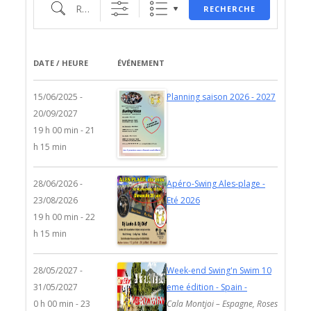
Recherche
RECHERCHE
DATE / HEURE
ÉVÉNEMENT
15/06/2025 -
Planning saison 2026 - 2027
20/09/2027
19 h 00 min - 21
h 15 min
28/06/2026 -
Apéro-Swing Ales-plage -
23/08/2026
Eté 2026
19 h 00 min - 22
h 15 min
28/05/2027 -
Week-end Swing'n Swim 10
31/05/2027
eme édition - Spain -
0 h 00 min - 23
Cala Montjoi – Espagne, Roses