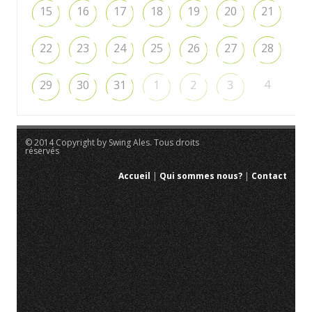
15
16
17
18
19
20
21
22
23
24
25
26
27
28
4
29
30
31
1
2
3
© 2014 Copyright by Swing Ales. Tous droits
réservés
Accueil
|
Qui sommes nous?
|
Contact