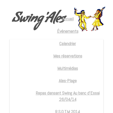
Swing'Ales
Accueil
Événements
Calendrier
Mes réservations
Multimédias
Ales-Plage
Repas dansant Swing Au banc d’Essai
26/04/14
R.S.O.T.M 2014