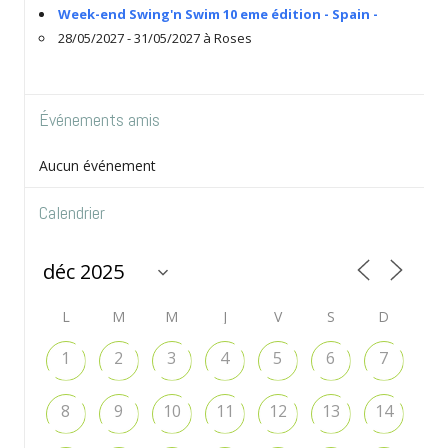
Week-end Swing'n Swim 10 eme édition - Spain -
28/05/2027 - 31/05/2027 à Roses
Événements amis
Aucun événement
Calendrier
L
M
M
J
V
S
D
1
2
3
4
5
6
7
8
9
10
11
12
13
14